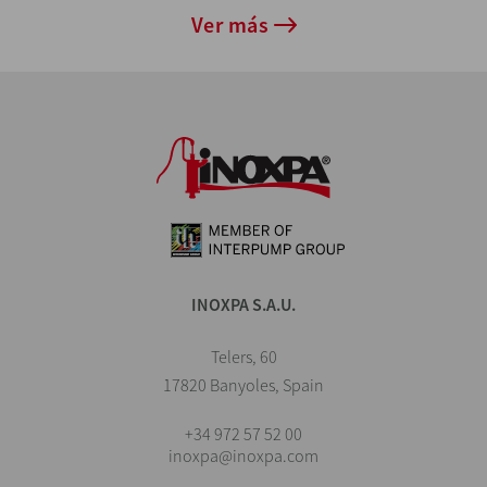
Ver más
INOXPA S.A.U.
Telers, 60
17820 Banyoles, Spain
+34 972 57 52 00
inoxpa@inoxpa.com