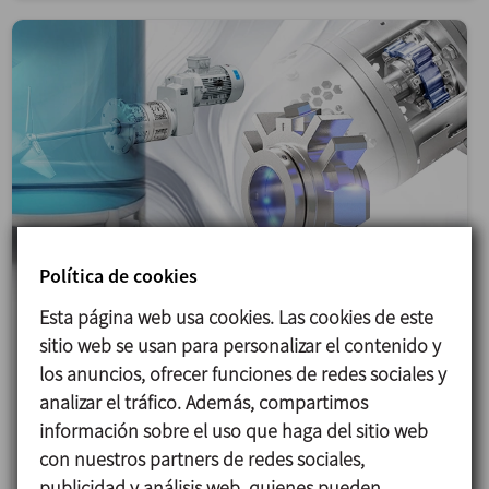
Política de cookies
Esta página web usa cookies. Las cookies de este
sitio web se usan para personalizar el contenido y
31/03/2026
los anuncios, ofrecer funciones de redes sociales y
Agitador lateral DINAMIX SMX: nuevas opciones
analizar el tráfico. Además, compartimos
información sobre el uso que haga del sitio web
Con la incorporación de las nuevas opciones de
con nuestros partners de redes sociales,
sellado, el agitador lateral DINAMIX SMX
publicidad y análisis web, quienes pueden