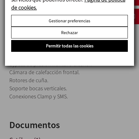
Opciones
de cookies.
Cierre mecánico en SiC/SiC.
Gestionar preferencias
Además del cierre mecánico simple, están
disponibles otros tipos de obturación: cierre
Rechazar
mecánico refrigerado (quench) y cierre mecánico
Permitir todas las cookies
doble.
Juntas en FPM.
Bypass de presión frontal o exterior.
Cámara de calefacción frontal.
Rotores de cuña.
Soporte bocas verticales.
Conexiones Clamp y SMS.
Documentos