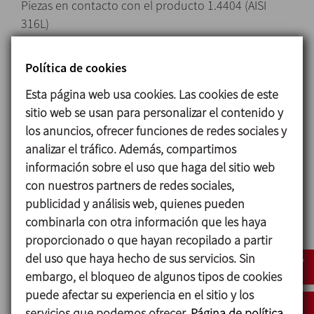
Piezas en contacto con el producto 1.4404 (AISI
316L)
Soporte de rodamientos 1.4307 (AISI 304L)
Juntas en contacto con el producto EPDM
Política de cookies
Cierre mecánico
Esta página web usa cookies. Las cookies de este
Tipo interno de desmontaje frontal
sitio web se usan para personalizar el contenido y
Parte giratoria Grafito (C) o Carburo de silicio (SiC)
los anuncios, ofrecer funciones de redes sociales y
Parte estacionaria Carburo de silicio (SiC)
analizar el tráfico. Además, compartimos
Juntas EPDM
información sobre el uso que haga del sitio web
con nuestros partners de redes sociales,
Acabado superficial
publicidad y análisis web, quienes pueden
Interno Ra ≤ 0,8 μm
combinarla con otra información que les haya
Externo Mate
proporcionado o que hayan recopilado a partir
del uso que haya hecho de sus servicios. Sin
Conexiones DIN 11851
embargo, el bloqueo de algunos tipos de cookies
puede afectar su experiencia en el sitio y los
servicios que podemos ofrecer.
Página de política