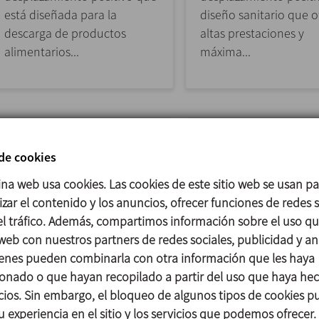
está diseñada para la
diseño sanitario que o
descarga de productos
altas prestaciones y
alimentarios...
máxima...
 de cookies
ina web usa cookies. Las cookies de este sitio web se usan p
zar el contenido y los anuncios, ofrecer funciones de redes s
 el tráfico. Además, compartimos información sobre el uso q
 web con nuestros partners de redes sociales, publicidad y aná
enes pueden combinarla con otra información que les haya
DCH+
DCS
onado o que hayan recopilado a partir del uso que haya he
icios. Sin embargo, el bloqueo de algunos tipos de cookies 
BOMBA DE DOBLE TORNILLO
BOMBA DE DOBLE TOR
u experiencia en el sitio y los servicios que podemos ofrecer.