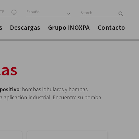
ITE
Español
s
Descargas
Grupo INOXPA
Contacto
cas
positivo
: bombas lobulares y bombas
ada aplicación industrial. Encuentre su bomba