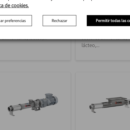
ca de cookies.
La DCH+ es una bomba de
La bomba DCS es una
doble tornillo con un diseño
bomba de doble tornil
ar preferencias
Rechazar
Permitir todas las c
higiénico adecuada para su
un diseño sanitario
uso en los sectores
adecuado para su uso 
alimentario, lácteo,...
sectores alimentario,
lácteo,...