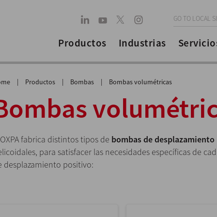
GO TO LOCAL S
Productos
Industrias
Servicio
ome
|
Productos
|
Bombas
|
Bombas volumétricas
Bombas volumétri
OXPA fabrica distintos tipos de
bombas de desplazamiento 
licoidales, para satisfacer las necesidades específicas de c
e desplazamiento positivo: