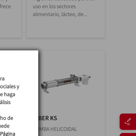
frece
uso en los sectores
alimentario, lácteo, de...
ara
ociales y
ue haga
lisis
KIBER KS
cho de
puede
NILLO
BOMBA HELICOIDAL
Página