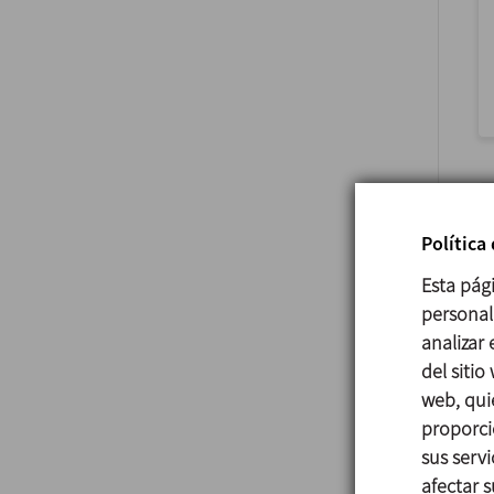
Política
Esta pág
personali
analizar
del sitio
web, qui
proporci
sus serv
afectar s