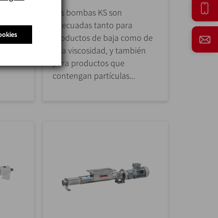
Las bombas KS son
lo con
adecuadas tanto para
ookies
productos de baja como de
en los
alta viscosidad, y también
para productos que
contengan partículas...