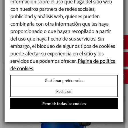
información sobre el uso que haga del sitio web
Nuevas válvulas de doble asiento INNOVA
con nuestros partners de redes sociales,
Mixproof
publicidad y análisis web, quienes pueden
INOXPA lanza las nuevas válvulas INNOVA Mixproof
combinarla con otra información que les haya
con una serie de mejoras con el objetivo de
proporcionado o que hayan recopilado a partir
aumentar su rendimiento y durabilidad.
del uso que haya hecho de sus servicios. Sin
embargo, el bloqueo de algunos tipos de cookies
Válvulas y accesorios
puede afectar su experiencia en el sitio y los
servicios que podemos ofrecer.
Página de política
de cookies.
Gestionar preferencias
Rechazar
Permitir todas las cookies